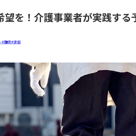
希望を！介護事業者が実践する
ト
離床
徘徊