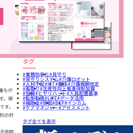
カテゴリ
お役立ち情報
介護報酬
見守りシステム
ICT
離床センサー
補助金
カテゴリ全てを表示
タグ
業務効率化
見守り
見守りシステム
介護ロボット
人材不足
ICT
離床
介護報酬改定
看取り
生産性向上推進体制加算
誰もが
加算
ヒヤリハット
人員配置基準
転倒転落
LIFE
データ活用
す。徘
補助金
徘徊
BCP
インカム
です。
ケアマネジャー
アセスメント
別の対
タグ全てを表示
子供時