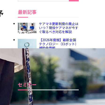
予
最新記事
ケアマネ更新制度の廃止は
いつ？現役ケアマネが今す
ぐ取るべき対応を解説
【2026年度版】最新全国
テクノロジー（ロボット）
補助金情報
介護報酬改定【令和8年
度】何が変わる？臨時改定
のポイントを分かりやすく
解説
セミナー