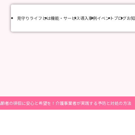
見守りライフとは
機能・サービス
導入事例
イベント
ブログ
お知
高齢者の徘徊に安心と希望を！介護事業者が実践する予防と対処の方法