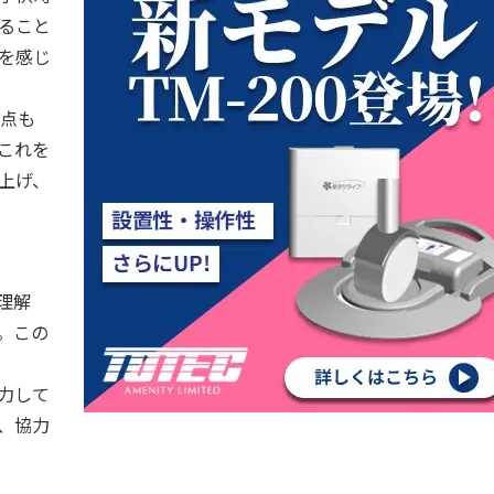
ること
を感じ
る点も
これを
上げ、
理解
。この
力して
、協力