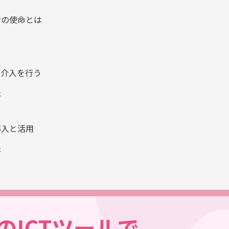
者の使命とは
な介入を行う
夫
導入と活用
夫