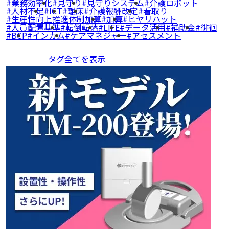
業務効率化
見守り
見守りシステム
介護ロボット
人材不足
ICT
離床
介護報酬改定
看取り
生産性向上推進体制加算
加算
ヒヤリハット
人員配置基準
転倒転落
LIFE
データ活用
補助金
徘徊
BCP
インカム
ケアマネジャー
アセスメント
タグ全てを表示