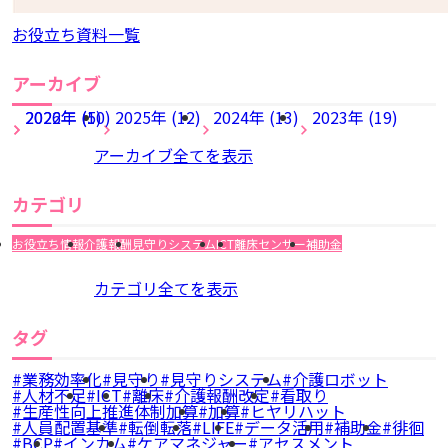
お役立ち資料一覧
アーカイブ
2026年 (5)
2022年 (10)
2025年 (12)
2024年 (13)
2023年 (19)
アーカイブ全てを表示
カテゴリ
お役立ち情報
介護報酬
見守りシステム
ICT
離床センサー
補助金
カテゴリ全てを表示
タグ
業務効率化
見守り
見守りシステム
介護ロボット
人材不足
ICT
離床
介護報酬改定
看取り
生産性向上推進体制加算
加算
ヒヤリハット
人員配置基準
転倒転落
LIFE
データ活用
補助金
徘徊
BCP
インカム
ケアマネジャー
アセスメント