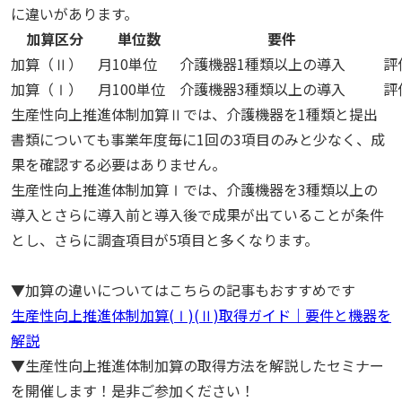
に違いがあります。
加算区分
単位数
要件
加算（Ⅱ）
月10単位
介護機器1種類以上の導入
評
加算（Ⅰ）
月100単位
介護機器3種類以上の導入
評
生産性向上推進体制加算Ⅱでは、介護機器を1種類と提出
書類についても事業年度毎に1回の3項目のみと少なく、成
果を確認する必要はありません。
生産性向上推進体制加算Ⅰでは、介護機器を3種類以上の
導入とさらに導入前と導入後で成果が出ていることが条件
とし、さらに調査項目が5項目と多くなります。
▼加算の違いについてはこちらの記事もおすすめです
生産性向上推進体制加算(Ⅰ)(Ⅱ)取得ガイド｜要件と機器を
解説
▼生産性向上推進体制加算の取得方法を解説したセミナー
を開催します！是非ご参加ください！