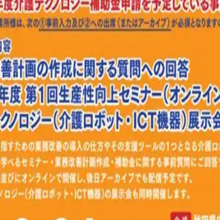
イベント
秋田県「介護事業
会/セミナー」
開催日時：2026年
17:00
秋田県では、介護事業所に
め、令和８年６月24日(水
に合わせて、介護ロボットや