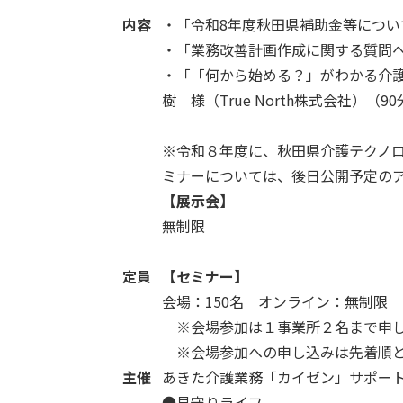
内容
・「令和8年度秋田県補助金等につい
・「業務改善計画作成に関する質問へ
・「「何から始める？」がわかる介
樹 様（True North株式会社）（9
※令和８年度に、秋田県介護テクノ
ミナーについては、後日公開予定の
【展示会】
無制限
定員
【セミナー】
会場：150名 オンライン：無制限
※会場参加は１事業所２名まで申し
※会場参加への申し込みは先着順と
主催
あきた介護業務「カイゼン」サポー
●見守りライフ