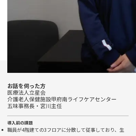
お話を伺った方
医療法人立星会
介護老人保健施設甲府南ライフケアセンター
五味事務長・宮川主任
導入前の課題
職員が4階建ての3フロアに分散して従事しており、生